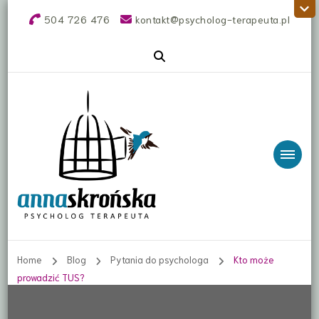
504 726 476
kontakt@psycholog-terapeuta.pl
Anna Skrońska
Terapia online. Rozwód, rozstanie, dziecko w
rozwodzie, relacje tel. 504 726 476,
psycholog, terapeuta online, Błonie
psycholog
Home
Blog
Pytania do psychologa
Kto może
prowadzić TUS?