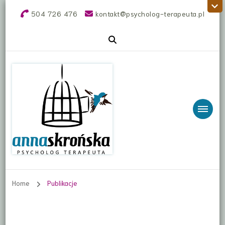
504 726 476
kontakt@psycholog-terapeuta.pl
Anna Skrońska
Terapia online. Rozwód, rozstanie, dziecko w
rozwodzie, relacje tel. 504 726 476,
psycholog, terapeuta online, Błonie
psycholog
Home
Publikacje