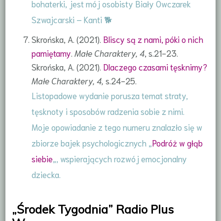
bohaterki, jest mój osobisty Biały Owczarek
Szwajcarski – Kanti 🐕
Skrońska, A. (2021).
Bliscy są z nami, póki o nich
pamiętamy
.
Małe Charaktery, 4
, s.21-23.
Skrońska, A. (2021).
Dlaczego czasami tęsknimy?
Małe Charaktery, 4,
s.24-25.
Listopadowe wydanie porusza temat straty,
tęsknoty i sposobów radzenia sobie z nimi.
Moje opowiadanie z tego numeru znalazło się w
zbiorze bajek psychologicznych „
Podróż w głąb
siebie
„, wspierających rozwój emocjonalny
dziecka.
„Środek Tygodnia” Radio Plus