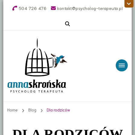
504 726 476
kontakt@psycholog-terapeuta.pl
Anna Skrońska
Terapia online. Rozwód, rozstanie, dziecko w
rozwodzie, relacje tel. 504 726 476,
psycholog, terapeuta online, Błonie
psycholog
Home
Blog
Dla rodziców
DLA RODZICÓW