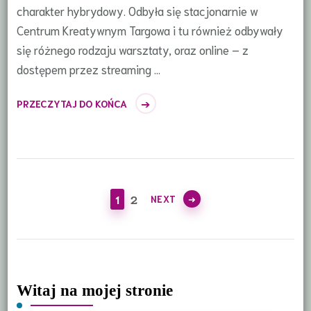
charakter hybrydowy. Odbyła się stacjonarnie w
Centrum Kreatywnym Targowa i tu również odbywały
się różnego rodzaju warsztaty, oraz online – z
dostępem przez streaming …
PRZECZYTAJ DO KOŃCA
Stronicowanie
wpisów
PAGE
PAGE
1
2
NEXT
Witaj na mojej stronie